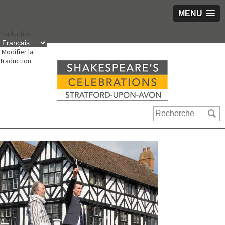
MENU
Aller
Traduction
au
contenu
Modifier la
traduction