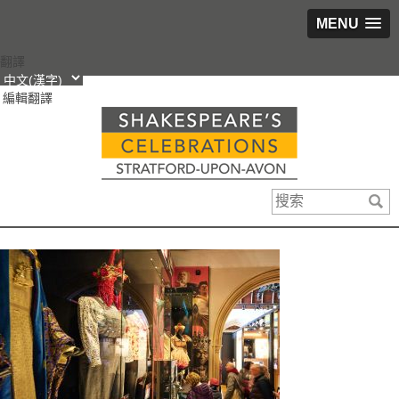
MENU
跳
翻譯
轉
編輯翻譯
到
內
容