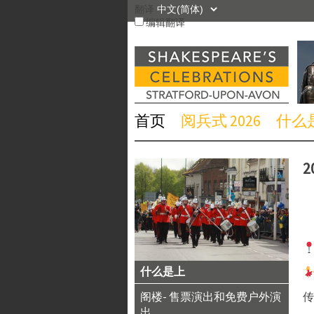
跳
翻译
到
编辑翻译
内
容
首页
阅兵式 2026
什么
2
什么是上
阁楼- 售票演出和免费户外演
传
出