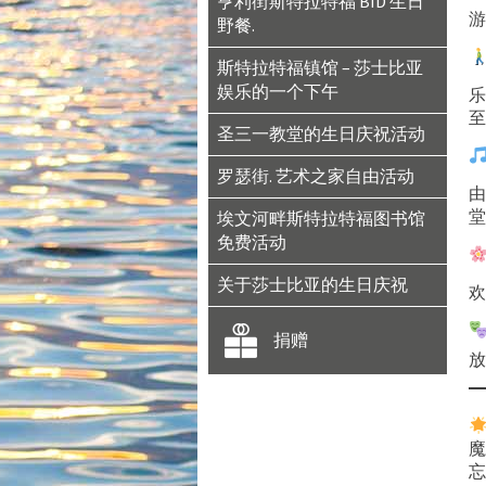
亨利街斯特拉特福 BID 生日
游
野餐.
斯特拉特福镇馆 – 莎士比亚
娱乐的一个下午
乐
至
圣三一教堂的生日庆祝活动
罗瑟街. 艺术之家自由活动
由
埃文河畔斯特拉特福图书馆
堂
免费活动
关于莎士比亚的生日庆祝
欢
捐赠
放
魔
忘