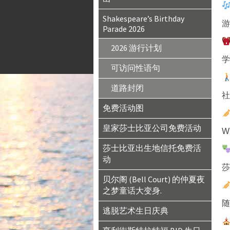
Shakespeare’s Birthday
游
Parade 2026
2026 游行计划
学
可访问性语句
道路封闭
社
免费活动图
皇家莎士比亚公司免费活动
W
莎士比亚出生地信托免费活
动
莎
贝尔阁 (Bell Court) 的仲夏夜
之梦童话大变身.
随
逃脱艺术生日庆典