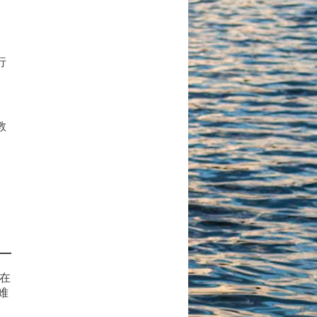
行
教
泡在
难