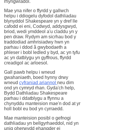
rhyngwladol.
Mae yna nifer o ffyrdd y gallwch
helpu i ddiogelu dyfodol dathliadau
blynyddol Shakespeare yn y dref lle
cafodd ei eni, Codwyd, addysgwyd,
briod, wedi ymddeol a'u claddu yn y
pen draw.
Rydym am sicrhau bod y
traddodiad amhrisiadwy hwn yn
parhau i ddod â gwybodaeth a
phleser i bobl ledled y byd, ac yn tyfu
ac yn datblygu yn gyffrous, ffyrdd
creadigol ac arloesol.
Gall pawb helpu i wneud
gwahaniaeth, boed hynny drwy
wneud
cyfraniad ariannol
neu dim
ond yn cymryd rhan. Gyda'ch help,
Bydd Dathliadau Shakespeare
parhau i ddatblygu a ffynnu a
chynyddu manteision mae'n dod at yr
holl bobl eu bod yn cyrraedd.
Mae manteision posibl o gefnogi
dathliadau yn bellgyrhaeddol, nid yn
unig oherwydd ehangder ei