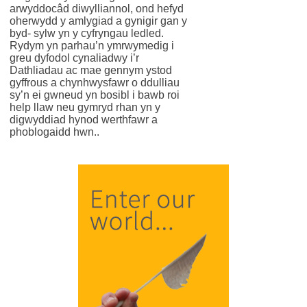
arwyddocâd diwylliannol, ond hefyd
oherwydd y amlygiad a gynigir gan y
byd- sylw yn y cyfryngau ledled.
Rydym yn parhau’n ymrwymedig i
greu dyfodol cynaliadwy i’r
Dathliadau ac mae gennym ystod
gyffrous a chynhwysfawr o ddulliau
sy’n ei gwneud yn bosibl i bawb roi
help llaw neu gymryd rhan yn y
digwyddiad hynod werthfawr a
phoblogaidd hwn..