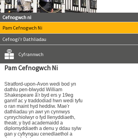
Cefnogwch ni
Pam Cefnogwch Ni
Cefnogi'r Dathliadau
Cyfrannwch
Pam Cefnogwch Ni
Stratford-upon-Avon wedi bod yn
dathlu pen-blwydd William
Shakespeare â'r byd ers y 19eg
ganrif ac y traddodiad hwn wedi tyfu
o ran maint hyd heddiw. Mae'r
dathliadau yn awr yn cynnwys
cynrychiolwyr o fyd llenyddiaeth,
theatr, y byd academaidd a
diplomyddiaeth a denu y ddau sylw
gan y cyfryngau cenedlaethol a