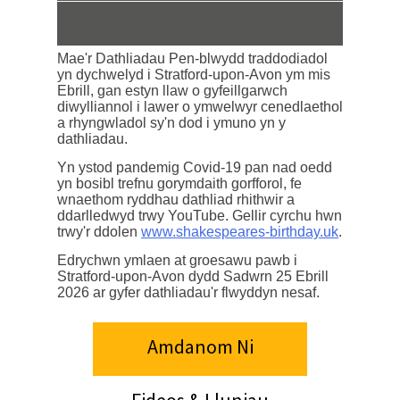
Mae'r Dathliadau Pen-blwydd traddodiadol
yn dychwelyd i Stratford-upon-Avon ym mis
Ebrill, gan estyn llaw o gyfeillgarwch
diwylliannol i lawer o ymwelwyr cenedlaethol
a rhyngwladol sy'n dod i ymuno yn y
dathliadau.
Yn ystod pandemig Covid-19 pan nad oedd
yn bosibl trefnu gorymdaith gorfforol, fe
wnaethom ryddhau dathliad rhithwir a
ddarlledwyd trwy YouTube. Gellir cyrchu hwn
trwy'r ddolen
www.shakespeares-birthday.uk
.
Edrychwn ymlaen at groesawu pawb i
Stratford-upon-Avon dydd Sadwrn 25 Ebrill
2026 ar gyfer dathliadau'r flwyddyn nesaf.
Amdanom Ni