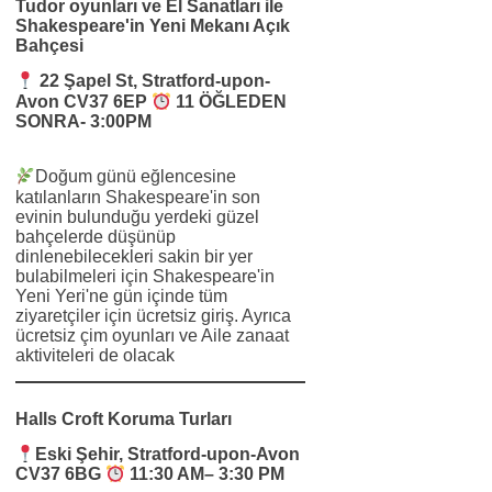
Tudor oyunları ve El Sanatları ile
Shakespeare'in Yeni Mekanı Açık
Bahçesi
22 Şapel St, Stratford-upon-
Avon CV37 6EP
11 ÖĞLEDEN
SONRA- 3:00PM
Doğum günü eğlencesine
katılanların Shakespeare'in son
evinin bulunduğu yerdeki güzel
bahçelerde düşünüp
dinlenebilecekleri sakin bir yer
bulabilmeleri için Shakespeare'in
Yeni Yeri'ne gün içinde tüm
ziyaretçiler için ücretsiz giriş. Ayrıca
ücretsiz çim oyunları ve Aile zanaat
aktiviteleri de olacak
Halls Croft Koruma Turları
Eski Şehir, Stratford-upon-Avon
CV37 6BG
11:30 AM– 3:30 PM