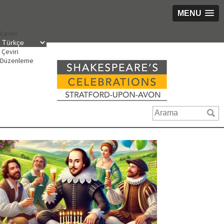
MENU
İçeriğe
Çeviri
geç
Çeviri
Düzenleme