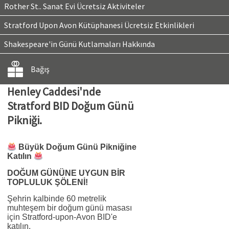
Rother St.. Sanat Evi Ücretsiz Aktiviteler
Stratford Upon Avon Kütüphanesi Ücretsiz Etkinlikleri
Shakespeare'in Günü Kutlamaları Hakkında
Bağış
Henley Caddesi'nde
Stratford BID Doğum Günü
Pikniği.
Büyük Doğum Günü Pikniğine
Katılın
DOĞUM GÜNÜNE UYGUN BİR
TOPLULUK ŞÖLENİ!
Şehrin kalbinde 60 metrelik
muhteşem bir doğum günü masası
için Stratford-upon-Avon BID'e
katılın.